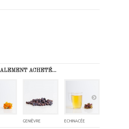
GALEMENT ACHETÉ...
GENIÈVRE
ECHINACÉE
PENSÉE SAU