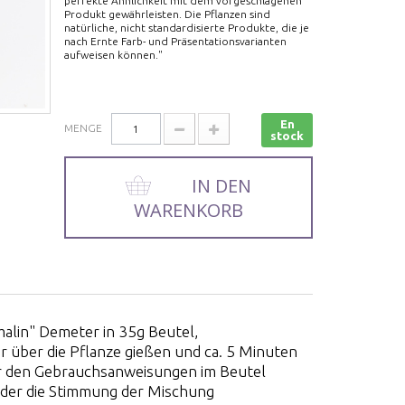
perfekte Ähnlichkeit mit dem vorgeschlagenen
Produkt gewährleisten. Die Pflanzen sind
natürliche, nicht standardisierte Produkte, die je
nach Ernte Farb- und Präsentationsvarianten
aufweisen können."
En
MENGE
stock
IN DEN
WARENKORB
lin" Demeter in 35g Beutel,
 über die Pflanze gießen und ca. 5 Minuten
der den Gebrauchsanweisungen im Beutel
, der die Stimmung der Mischung