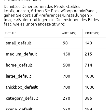
Damit Sie Dimensionen des Produktbildes
konfigurieren, öffnen Sie PrestaShop AdminPanel,
gehen Sie dort auf Preferences/Einstellungen >
Images/Bilder und legen die Dimensionen des Bildes
fest, wie es unten angezeigt wird:
PICTURE
WIDTH (PX)
HEIGHT (PX)
small_default
98
140
medium_default
150
215
home_default
500
714
large_default
700
1000
thickbox_default
700
1000
category_default
270
386
scene_default
520
189