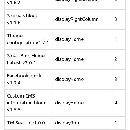
v1.6.2
Specials block
displayRightColumn
3
v1.1.6
Theme
displayHome
1
configurator v1.2.1
SmartBlog Home
displayHome
2
Latest v2.0.1
Facebook block
displayHome
3
v1.3.4
Custom CMS
information block
displayHome
4
v1.5.5
TM Search v1.0.0
displayTop
1