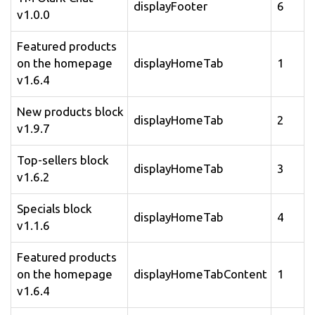
displayFooter
6
v1.0.0
Featured products
on the homepage
displayHomeTab
1
v1.6.4
New products block
displayHomeTab
2
v1.9.7
Top-sellers block
displayHomeTab
3
v1.6.2
Specials block
displayHomeTab
4
v1.1.6
Featured products
on the homepage
displayHomeTabContent
1
v1.6.4