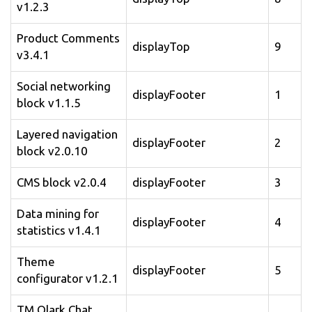
v1.2.3
Product Comments
displayTop
9
v3.4.1
Social networking
displayFooter
1
block v1.1.5
Layered navigation
displayFooter
2
block v2.0.10
CMS block v2.0.4
displayFooter
3
Data mining for
displayFooter
4
statistics v1.4.1
Theme
displayFooter
5
configurator v1.2.1
TM Olark Chat