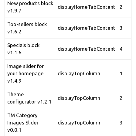
New products block
displayHomeTabContent
2
v1.9.7
Top-sellers block
displayHomeTabContent
3
v1.6.2
Specials block
displayHomeTabContent
4
v1.1.6
Image slider for
your homepage
displayTopColumn
1
v1.4.9
Theme
displayTopColumn
2
configurator v1.2.1
TM Category
Images Slider
displayTopColumn
3
v0.0.1