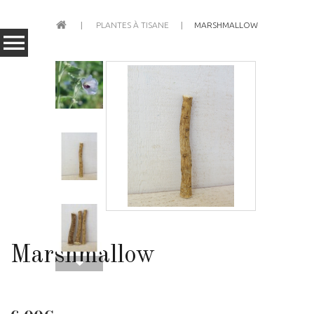
PLANTES À TISANE
MARSHMALLOW
Marshmallow