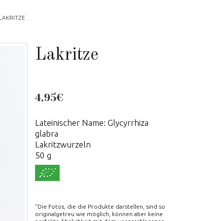
LAKRITZE
Lakritze
4,95€
Lateinischer Name: Glycyrrhiza
glabra
Lakritzwurzeln
50 g
"Die Fotos, die die Produkte darstellen, sind so
originalgetreu wie möglich, können aber keine