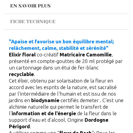
EN SAVOIR PLUS
FICHE TECHNIQUE
"Apaise et favorise un bon équilibre mental;
relâchement, calme, stabilité et sérénité"
Elixir floral
co-créatif
Matricaire Camomille
,
présenté en compte-gouttes de 20 ml protégé par
un cartonnage dans un étui de fer-blanc
recyclable
.
Cet élixir, obtenu par solarisation de la fleur en
accord avec les esprits de la nature, est sacralisé
par l'intermédiaire de l'humain et est issu de nos
jardins en
biodynamie
certifiés demeter . C'est une
alchimie naturelle qui permet le transfert de
l'
information et de l'énergie
de la fleur dans le
support d'eau et d'alcool. Origine
Dordogne
Périgord
.
A utiliser comme une "
fleur de Bach
": Pour les